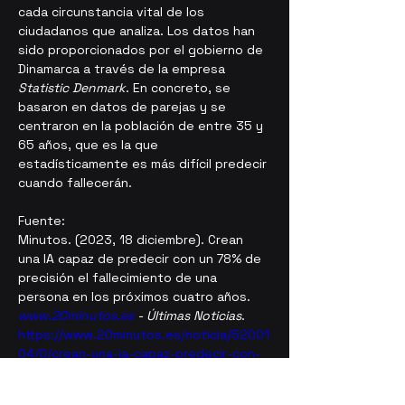
cada circunstancia vital de los 
ciudadanos que analiza. Los datos han 
sido proporcionados por el gobierno de 
Dinamarca a través de la empresa
Statistic Denmark
. En concreto, se 
basaron en datos de parejas y se 
centraron en la 
población de entre 35 y 
65 años
, que es la que 
estadísticamente es más difícil predecir 
cuando fallecerán.
Fuente:
Minutos. (2023, 18 diciembre). Crean 
una IA capaz de predecir con un 78% de 
precisión el fallecimiento de una 
persona en los próximos cuatro años. 
www.20minutos.es
 - Últimas Noticias
. 
https://www.20minutos.es/noticia/52001
04/0/crean-una-ia-capaz-predecir-con-
un-78-precision-fallecimiento-una-
persona-los-proximos-cuatro-anos/
Previous
Next