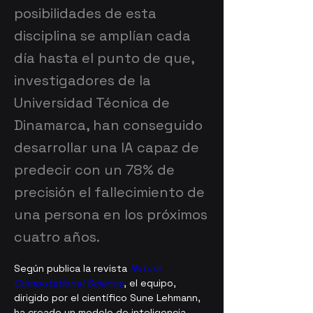
posibilidades de esta
disciplina se amplían cada
día hasta el punto de que,
investigadores de la
Universidad Técnica de
Dinamarca, han conseguido
desarrollar una IA capaz de
predecir con un 78% de
precisión el fallecimiento de
una persona en los próximos
cuatro años.
Según publica la revista 
Nature 
Computational Science
, el equipo, 
dirigido por el científico Sune Lehmann, 
ha creado un modelo de inteligencia 