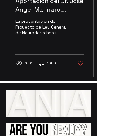
Aportación del Dr. José
Angel Marinaro.
Universidad Nacional
La presentación del
de La Matanza,
Proyecto de Ley General
de Neuroderechos y
República Argentina
Neurotecnologías por
parte de la Senadora
Alejandra Lagunes ha
significado...
1601
1089