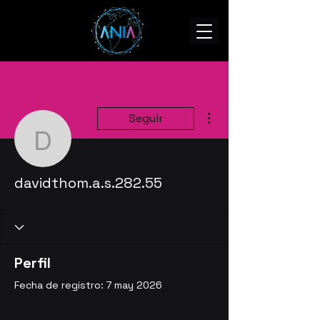
Más acciones
Seguir
davidthom.a.s.282.55
davidthom.a.s.282.55
Perfil
Fecha de registro: 7 may 2026