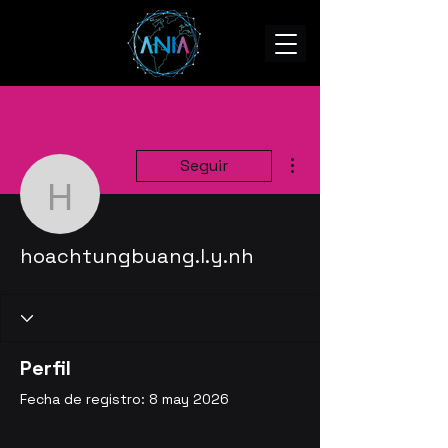
Más acciones
Seguir
hoachtungbuang.l.y.nh
hoachtungbuang.l.y.nh
Perfil
Fecha de registro: 8 may 2026