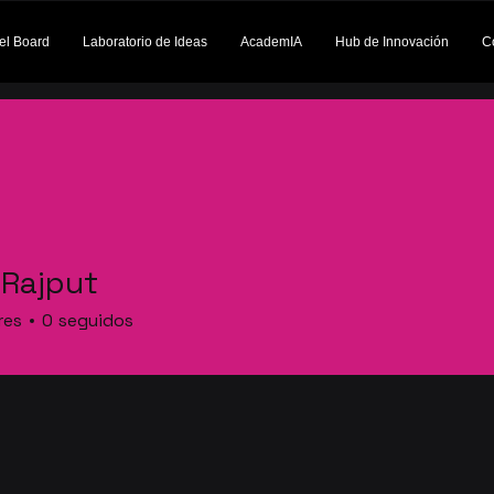
el Board
Laboratorio de Ideas
AcademIA
Hub de Innovación
C
 Rajput
res
0
seguidos