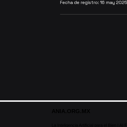
Fecha de registro: 16 may 202
ANIA.ORG.MX
La Inteligencia Artif
ic
ial p
ara el Bien | 