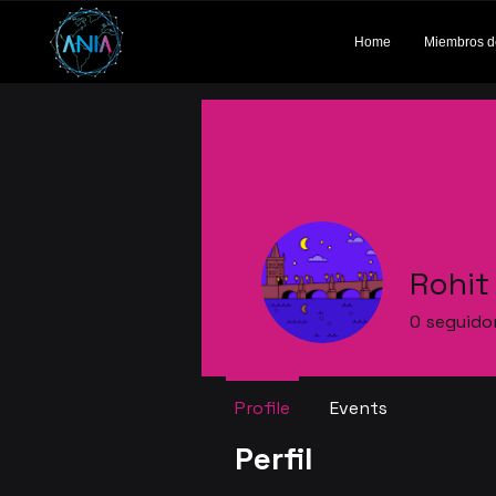
Home
Miembros d
Rohit
0
seguido
Profile
Events
Perfil