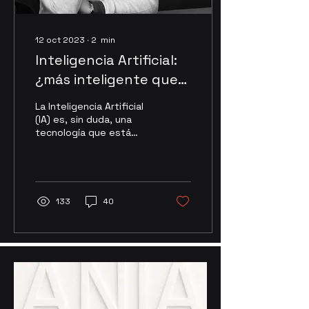
12 oct 2023
∙
2
min
Inteligencia Artificial:
¿más inteligente que
los humanos?
La Inteligencia Artificial
(IA) es, sin duda, una
tecnología que está
transformando las
esferas sociales,
económicas y políticas
de...
133
40