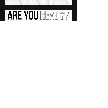
contacto@ania.org.mx
Nosotros
Aviso de Privacidad
Politica de Privacidad
Contacto
ANIA.ORG.MX
La Inteligencia Artif
ic
ial p
ara el Bien | AI FOR GOOD