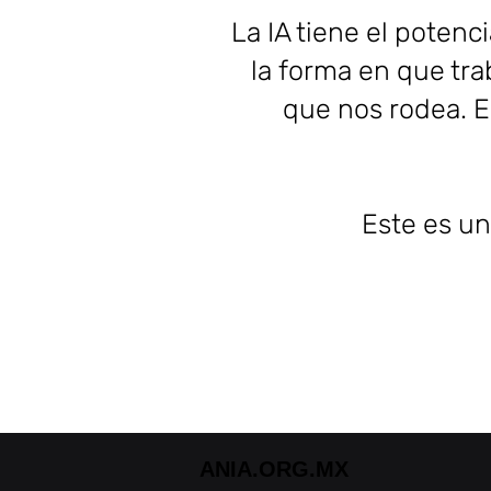
La IA tiene el poten
la forma en que tr
que nos rodea. E
Este es un
ANIA.ORG.MX