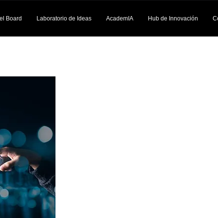
el Board
Laboratorio de Ideas
AcademIA
Hub de Innovación
C
Concient