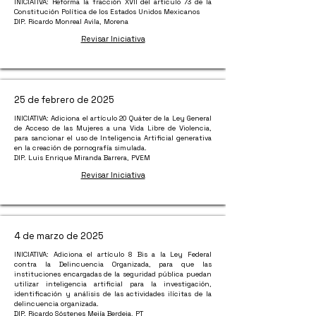
INICIATIVA: Reforma la fracción XVII del artículo 73 de la
Constitución Política de los Estados Unidos Mexicanos
DIP. Ricardo Monreal Avila, Morena
Revisar Iniciativa
25 de febrero de 2025
INICIATIVA: Adiciona el artículo 20 Quáter de la Ley General
de Acceso de las Mujeres a una Vida Libre de Violencia,
para sancionar el uso de Inteligencia Artificial generativa
en la creación de pornografía simulada.
DIP. Luis Enrique Miranda Barrera, PVEM
Revisar Iniciativa
4 de marzo de 2025
INICIATIVA: Adiciona el artículo 8 Bis a la Ley Federal
contra la Delincuencia Organizada, para que las
instituciones encargadas de la seguridad pública puedan
utilizar inteligencia artificial para la investigación,
identificación y análisis de las actividades ilícitas de la
delincuencia organizada.
DIP. Ricardo Sóstenes Mejía Berdeja, PT