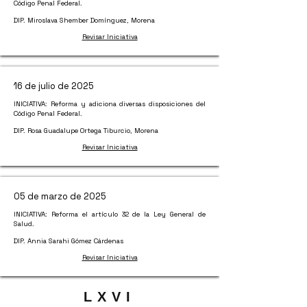
Código Penal Federal.
DIP. Miroslava Shember Domínguez, Morena
Revisar Iniciativa
16 de julio de 2025
INICIATIVA: Reforma y adiciona diversas disposiciones del
Código Penal Federal.
DIP. Rosa Guadalupe Ortega Tiburcio, Morena
Revisar Iniciativa
05 de marzo de 2025
INICIATIVA: Reforma el artículo 32 de la Ley General de
Salud.
DIP. Annia Sarahi Gómez Cárdenas
Revisar Iniciativa
LXVI