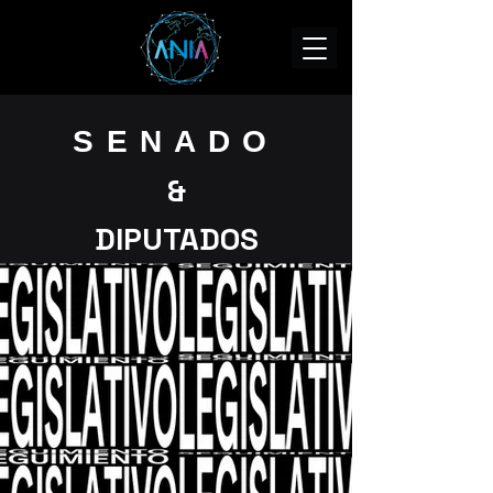
SENADO
&
DIPUTADOS