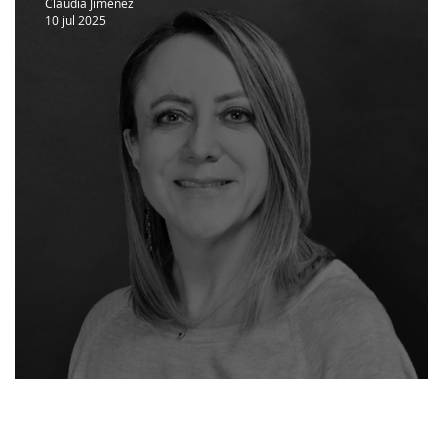
Claudia Jiménez
10 jul 2025
La SCJN desconecta a la IA