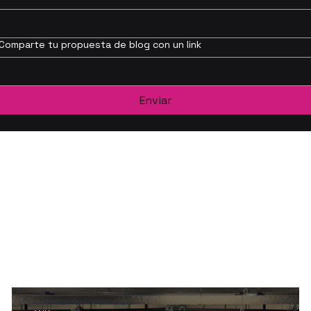
Comparte tu propuesta de blog con un link
Enviar
icaciones