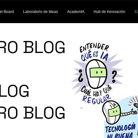
el Board
Laboratorio de Ideas
AcademIA
Hub de Innovación
C
RO BLOG
LOG
RO BLOG