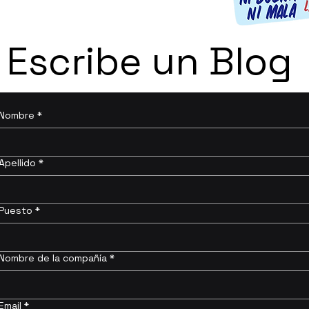
Escribe un Blog
Nombre
*
Apellido
*
Puesto
*
Nombre de la compañía
*
Email
*