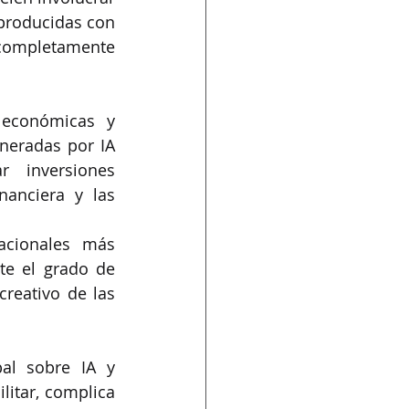
roducidas con 
ompletamente 
económicas y 
neradas por IA 
 inversiones 
anciera y las 
acionales más 
e el grado de 
reativo de las 
al sobre IA y 
litar, complica 