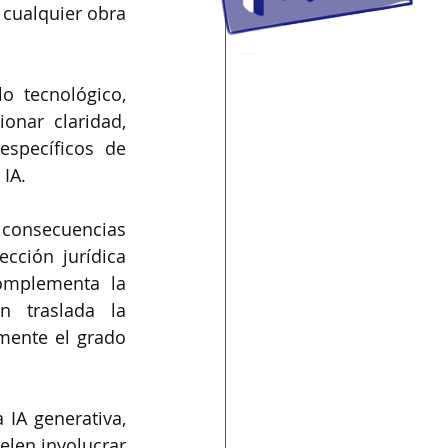
cualquier obra 
 tecnológico, 
nar claridad, 
specíficos de 
 IA.
consecuencias 
cción jurídica 
omplementa la 
n traslada la 
mente el grado 
IA generativa, 
len involucrar 