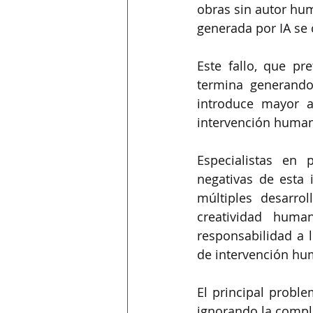
obras sin autor hum
generada por IA se
Este fallo, que pr
termina generando
introduce mayor a
intervención humana
Especialistas en 
negativas de esta i
múltiples desarro
creatividad human
responsabilidad a 
de intervención hu
El principal proble
ignorando la comple