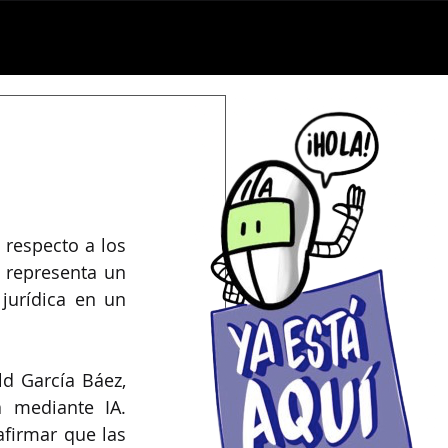
omunicación
Seguimiento Legislativo
Colaboración
Únete
) respecto a los 
) representa un 
jurídica en un 
d García Báez, 
 mediante IA. 
firmar que las 