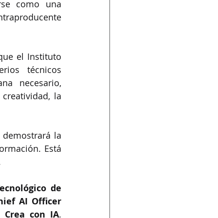
arse como una 
ontraproducente 
El fallo es ya un hecho jurídico en México. Por ello, es indispensable que el Instituto 
erios técnicos 
na necesario, 
reatividad, la 
 demostrará la 
rmación. Está 
.
ecnológico de 
hief AI Officer 
e Crea con IA
. 