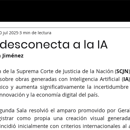
el Board
Laboratorio de Ideas
AcademIA
Hub de Innovación
C
0 jul 2025
3 min de lectura
desconecta a la IA
a Jiménez
n de la Suprema Corte de Justicia de la Nación (
SCJN
obre obras generadas con Inteligencia Artificial (
IA
ico y aumenta significativamente la incertidumbre 
innovación y la economía digital del país.
egunda Sala resolvió el amparo promovido por Geral
istrar como propia una creación visual generada
ncidió inicialmente con criterios internacionales al a