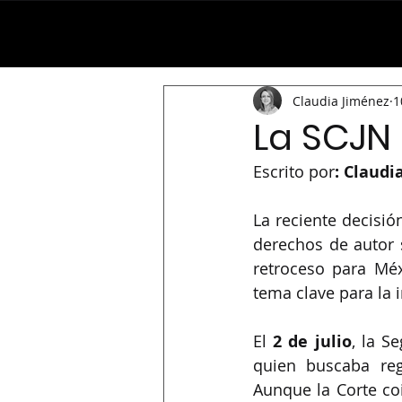
Home
Miembros d
Claudia Jiménez
1
La SCJN 
Escrito por
: Claudi
La reciente decisió
derechos de autor s
retroceso para Méx
tema clave para la 
El
 2 de julio
, la S
quien buscaba reg
Aunque la Corte coi