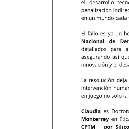
el desarrollo tec
penalización indire
en un mundo cada v
Nacional de De
detallados para a
asegurando así que 
innovación y el des
La resolución deja
intervención human
en juego no solo la 
Claudia 
es Doctora
Monterrey
 en Étic
CPTM   por Silic