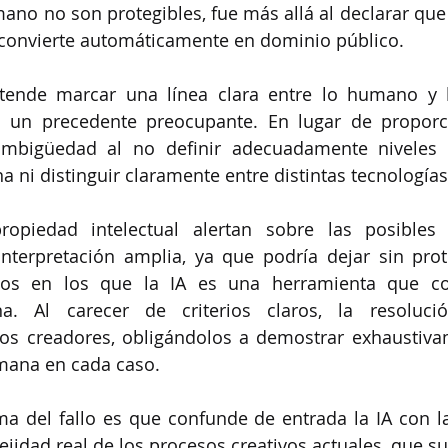
ano no son protegibles, fue más allá al declarar que 
 convierte automáticamente en dominio público.
etende marcar una línea clara entre lo humano y lo
 un precedente preocupante. En lugar de proporcio
mbigüedad al no definir adecuadamente niveles e
 ni distinguir claramente entre distintas tecnologías
propiedad intelectual alertan sobre las posibles 
nterpretación amplia, ya que podría dejar sin prote
llos en los que la IA es una herramienta que c
a. Al carecer de criterios claros, la resolució
los creadores, obligándolos a demostrar exhaustiva
mana en cada caso.
ma del fallo es que confunde de entrada la IA con la 
jidad real de los procesos creativos actuales, que sue