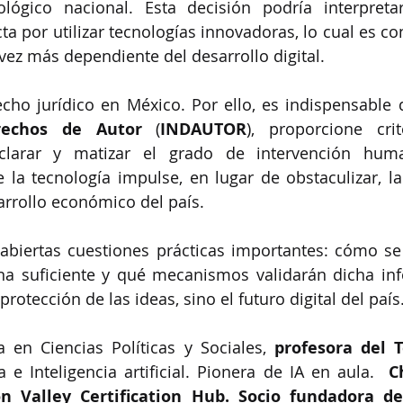
nológico nacional. Esta decisión podría interpret
cta por utilizar tecnologías innovadoras, lo cual es c
ez más dependiente del desarrollo digital.
rechos de Autor
 (
INDAUTOR
), proporcione crit
clarar y matizar el grado de intervención huma
la tecnología impulse, en lugar de obstaculizar, la c
arrollo económico del país.
 abiertas cuestiones prácticas importantes: cómo se
a suficiente y qué mecanismos validarán dicha info
protección de las ideas, sino el futuro digital del país
 en Ciencias Políticas y Sociales, 
profesora del T
a e Inteligencia artificial. Pionera de IA en aula.  
C
on Valley Certification Hub. Socio fundadora d