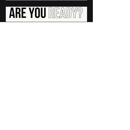
contacto@ania.org.mx
Nosotros
Aviso de Privacidad
Politica de Privacidad
Contacto
ANIA.ORG.MX
La Inteligencia Artif
ic
ial p
ara el Bien | AI FOR GOOD