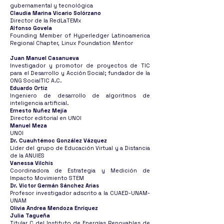
gubernamental y tecnológica
Claudia Marina Vicario Solórzano
Director de la RedLaTEMx
Alfonso Govela
Founding Member of Hyperledger Latinoamerica
Regional Chapter, Linux Foundation Mentor
Juan Manuel Casanueva
Investigador y promotor de proyectos de TIC
para el Desarrollo y Acción Social; fundador de la
ONG SocialTIC A.C.
Eduardo Ortiz
Ingeniero de desarrollo de algoritmos de
inteligencia artificial.
Ernesto Nuñez Mejía
Director editorial en UNOI
Manuel Meza
UNOI
Dr. Cuauhtémoc González Vázquez
Líder del grupo de Educación Virtual y a Distancia
de la ANUIES
Vanessa Vilchis
Coordinadora de Estrategia y Medición de
Impacto Movimiento STEM
Dr. Víctor Germán Sánchez Arias
Profesor investigador adscrito a la CUAED-UNAM-
UNAM
Olivia Andrea Mendoza Enríquez
Julia Tagueña
Titular C del Instituto de Energías Renovables de