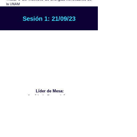
la UNAM
Sesión 1: 21/09/23
Líder de Mesa:
José Luis Ponce López
Dr. Miguel Gonzalez Mendoza
Moderador
Dr. Ernesto Ibarra
CEO en CyberLaw y Fundador Grupo “Cultural
emergente”