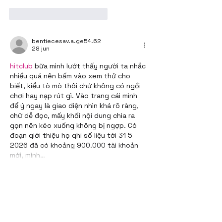
Me gusta
Reaccionar
bentiecesav.a.ge54.62
28 jun
hitclub
 bữa mình lướt thấy người ta nhắc 
nhiều quá nên bấm vào xem thử cho 
biết, kiểu tò mò thôi chứ không có ngồi 
chơi hay nạp rút gì. Vào trang cái mình 
để ý ngay là giao diện nhìn khá rõ ràng, 
chữ dễ đọc, mấy khối nội dung chia ra 
gọn nên kéo xuống không bị ngợp. Có 
đoạn giới thiệu họ ghi số liệu tới 31 5 
2026 đã có khoảng 900.000 tài khoản 
mới, mình…
Mostrar más
Me gusta
Reaccionar
kandadaa.mri.ttg+abc123