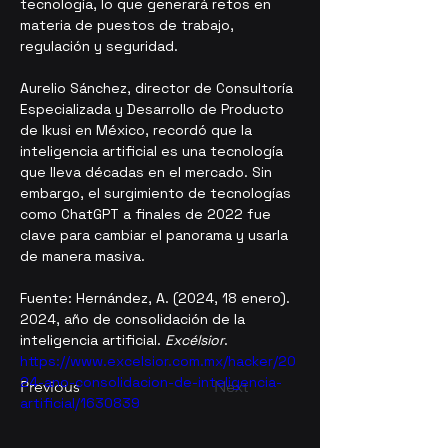
tecnología, lo que generará retos en 
materia de puestos de trabajo, 
regulación y seguridad.
Aurelio Sánchez, director de Consultoría 
Especializada y Desarrollo de Producto 
de Ikusi en México, recordó que la 
inteligencia artificial es una tecnología 
que lleva décadas en el mercado. Sin 
embargo, el surgimiento de tecnologías 
como ChatGPT a finales de 2022 fue 
clave para cambiar el panorama y usarla 
de manera masiva.
Fuente: Hernández, A. (2024, 18 enero). 
2024, año de consolidación de la 
inteligencia artificial. 
Excélsior
. 
https://www.excelsior.com.mx/hacker/20
24-ano-consolidacion-de-inteligencia-
Previous
Next
artificial/1630839