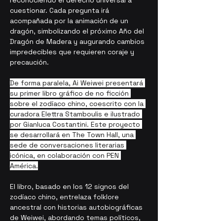
reconociendo el derecho universal a 
cuestionar. Cada pregunta irá 
acompañada por la animación de un 
dragón, simbolizando el próximo Año del 
Dragón de Madera y augurando cambios 
impredecibles que requieren coraje y 
precaución.
De forma paralela, Ai Weiwei presentará 
su primer libro gráfico de no ficción 
sobre el zodíaco chino, coescrito con la 
curadora Elettra Stamboulis e ilustrado 
por Gianluca Costantini. Este proyecto 
se desarrollará en The Town Hall, una 
sede de conversaciones literarias 
icónica, en colaboración con PEN 
América.
El libro, basado en los 12 signos del 
zodíaco chino, entrelaza folklore 
ancestral con historias autobiográficas 
de Weiwei, abordando temas políticos, 