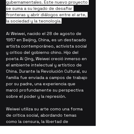
gubernamentales. Este nuevo proyecto 
se suma a su legado de desafiar 
fronteras y abrir diálogos entre el arte, 
la sociedad y la tecnología.
Ai Weiwei
, nacido el 28 de agosto de 
1957 en Beijing, China, es un destacado 
artista contemporáneo, activista social 
y crítico del gobierno chino. Hijo del 
poeta 
Ai Qing
, Weiwei creció inmerso en 
el ambiente intelectual y artístico de 
China. Durante la Revolución Cultural, su 
familia fue enviada a campos de trabajo 
por su padre, una experiencia que 
marcó profundamente su perspectiva 
sobre el poder y la represión.
Weiwei utiliza su arte como una forma 
de crítica social, abordando temas 
como la censura, la libertad de 
expresión, los derechos humanos y la 