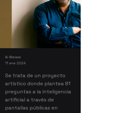
Ai Weiwei
11 ene 2024
Se trata de un proyecto
artístico donde plantea 81
preguntas a la inteligencia
artificial a través de
pantallas públicas en