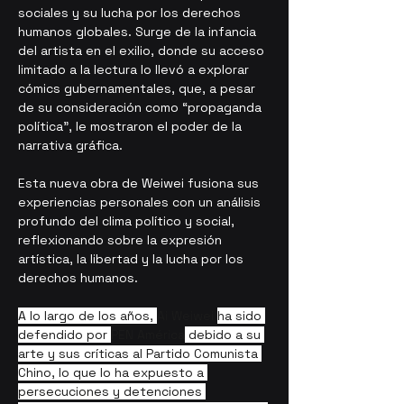
sociales y su lucha por los derechos 
humanos globales. Surge de la infancia 
del artista en el exilio, donde su acceso 
limitado a la lectura lo llevó a explorar 
cómics gubernamentales, que, a pesar 
de su consideración como “propaganda 
política”, le mostraron el poder de la 
narrativa gráfica.
Esta nueva obra de Weiwei fusiona sus 
experiencias personales con un análisis 
profundo del clima político y social, 
reflexionando sobre la expresión 
artística, la libertad y la lucha por los 
derechos humanos.
A lo largo de los años, 
Ai Weiwei 
ha sido 
defendido por 
PEN América
 debido a su 
arte y sus críticas al Partido Comunista 
Chino, lo que lo ha expuesto a 
persecuciones y detenciones 