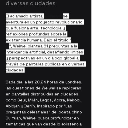
diversas ciudades
El aclamado artista 
Ai Weiwei 
se 
aventura en un proyecto revolucionario 
que fusiona arte, tecnología y 
reflexiones profundas sobre la 
existencia humana. Bajo el título “
Ai vs 
AI
”, Weiwei plantea 81 preguntas a la 
inteligencia artificial, desafiando límites 
y perspectivas en un diálogo global a 
través de pantallas públicas en diversas 
ciudades.
Cada día, a las 20.24 horas de Londres, 
las cuestiones de Weiwei se replicarán 
en pantallas distribuidas en ciudades 
como Seúl, Milán, Lagos, Accra, Nairobi, 
Abidjan y Berlín. Inspirado por “
Las 
preguntas celestiales
” del poeta chino 
Qu Yuan
, Weiwei busca profundizar en 
temáticas que van desde lo existencial 