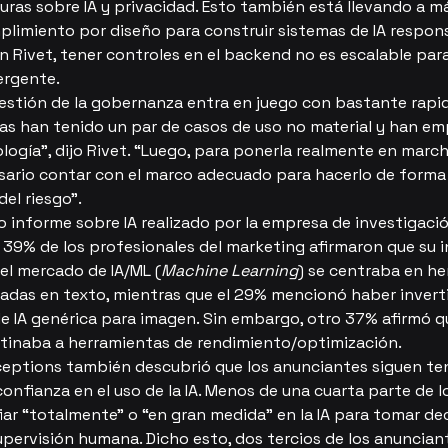
uras sobre IA y privacidad. Esto también está llevando a m
plimiento por diseño para construir sistemas de IA respons
n Rivet, tener controles en el backend no es escalable para
ergente.
uestión de la gobernanza entra en juego con bastante rapid
as han tenido un par de casos de uso no material y han em
nología”, dijo Rivet. “Luego, para ponerla realmente en march
esario contar con el marco adecuado para hacerlo de forma
del riesgo”.
 informe sobre IA realizado por la empresa de investigació
l 39% de los profesionales del marketing afirmaron que su i
 el mercado de IA/ML (
Machine Learning
) se centraba en he
sadas en texto, mientras que el 29% mencionó haber invert
e IA genérica para imagen. Sin embargo, otro 37% afirmó qu
stinaba a herramientas de rendimiento/optimización.
ceptions también descubrió que los anunciantes siguen t
onfianza en el uso de la IA. Menos de una cuarta parte de l
iar “totalmente” o “en gran medida” en la IA para tomar dec
pervisión humana. Dicho esto, dos tercios de los anuncian