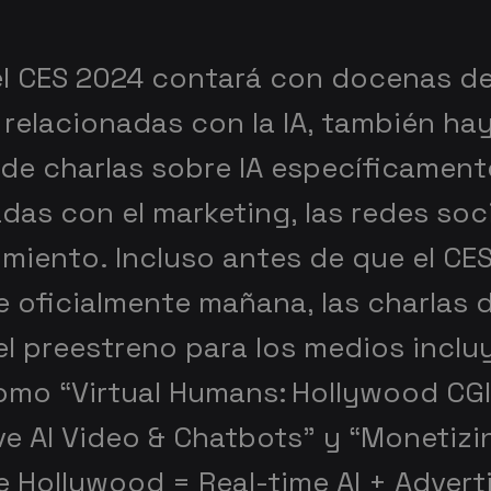
l CES 2024 contará con docenas d
 relacionadas con la IA, también ha
 de charlas sobre IA específicament
das con el marketing, las redes soci
imiento. Incluso antes de que el CE
 oficialmente mañana, las charlas 
el preestreno para los medios inclu
como “Virtual Humans: Hollywood CGI
ve AI Video & Chatbots” y “Monetizi
e Hollywood = Real-time AI + Advert