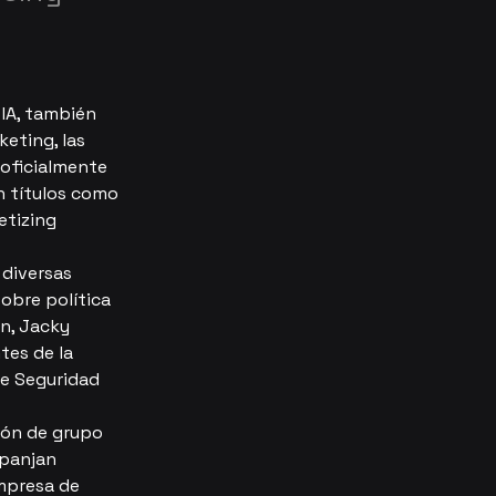
IA, también 
eting, las 
 oficialmente 
n títulos como 
etizing 
diversas 
obre política 
n, Jacky 
es de la 
e Seguridad 
ión de grupo 
panjan 
empresa de 