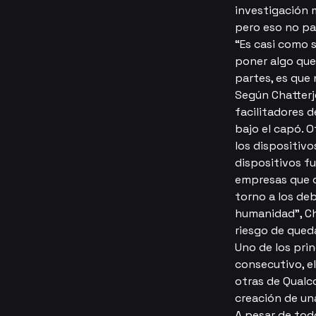
investigación m
pero eso no par
“Es casi como s
poner algo que 
partes, es que
Según Chatterje
facilitadores d
bajo el capó. O
los dispositivo
dispositivos fu
empresas que of
torno a los deb
humanidad”, Ch
riesgo de qued
Uno de los pri
consecutivo, e
otras de Qualco
creación de un
A pesar de todo