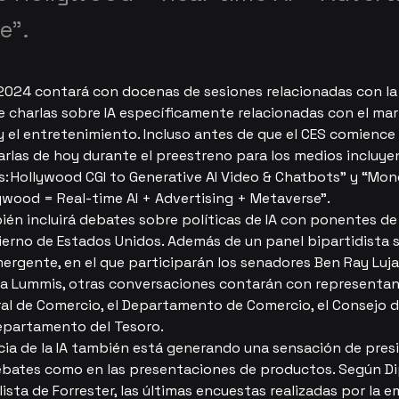
e”.
2024 contará con docenas de sesiones relacionadas con la 
 charlas sobre IA específicamente relacionadas con el mark
y el entretenimiento. Incluso antes de que el CES comience
arlas de hoy durante el preestreno para los medios incluye
s: Hollywood CGI to Generative AI Video & Chatbots” y “Mon
ywood = Real-time AI + Advertising + Metaverse”.
én incluirá debates sobre políticas de IA con ponentes de 
ierno de Estados Unidos. Además de un panel bipartidista s
ergente, en el que participarán los senadores Ben Ray Luja
a Lummis, otras conversaciones contarán con representant
al de Comercio, el Departamento de Comercio, el Consejo d
Departamento del Tesoro.
ia de la IA también está generando una sensación de pres
ebates como en las presentaciones de productos. Según Di
lista de Forrester, las últimas encuestas realizadas por la 