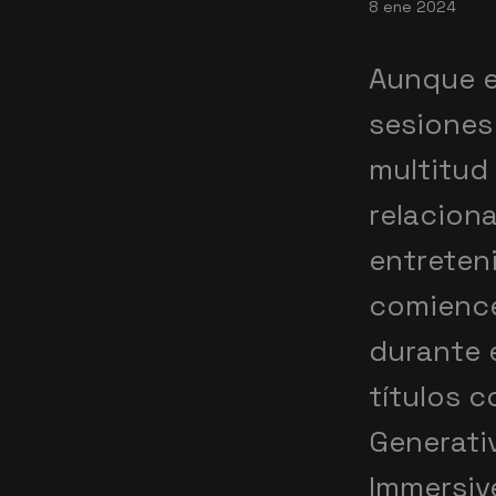
8 ene 2024
Aunque e
sesiones
multitud
relaciona
entreten
comience
durante 
títulos 
Generati
Immersiv