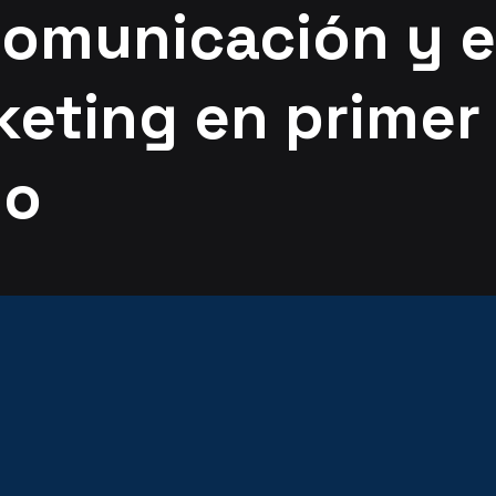
comunicación y e
keting en primer
no