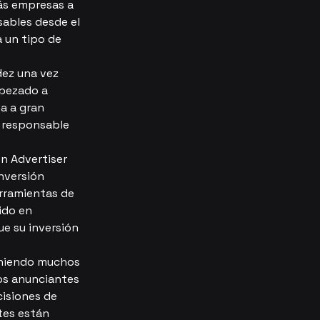
ás empresas a 
ables desde el 
 un tipo de 
ez una vez 
pezado a 
a a gran 
 responsable 
n Advertiser 
nversión 
rramientas de 
ido en 
e su inversión 
eniendo muchos 
os anunciantes 
isiones de 
tes están 