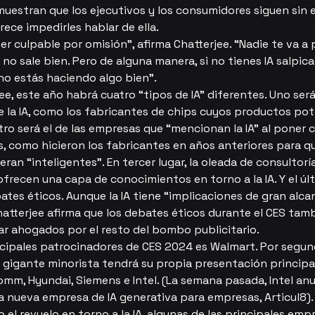
uestran que los ejecutivos y los consumidores siguen sin en
ece impedirles hablar de ella.
er culpable por omisión”, afirma Chatterjee. “Nadie te va a 
no sale bien. Pero de alguna manera, si no tienes IA salpic
 no estás haciendo algo bien”.
e, este año habrá cuatro “tipos de IA” diferentes. Uno será 
e la IA, como los fabricantes de chips cuyos productos pote
tro será el de las empresas que “mencionan la IA” al poner c
s, como hicieron los fabricantes en años anteriores para q
eran “inteligentes”. En tercer lugar, la oleada de consultoría
recen una capa de conocimientos en torno a la IA. Y el últ
ates éticos. Aunque la IA tiene “implicaciones de gran alcan
atterjee afirma que los debates éticos durante el CES tamb
ar ahogados por el resto del bombo publicitario.
ncipales patrocinadores de CES 2024 es Walmart. Por segun
l gigante minorista tendrá su propia presentación principal
mm, Hyundai, Siemens e Intel. (La semana pasada, Intel anu
a nueva empresa de IA generativa para empresas, Articul8).
 el revuelo en torno a la IA, algunas de las principales empr