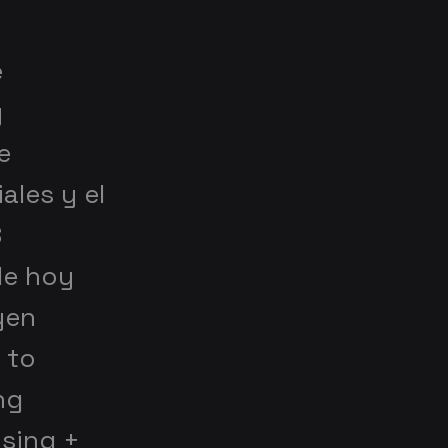
e
y
e
ales y el
S
de hoy
yen
 to
ng
ising +