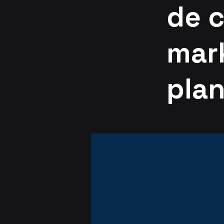
de 
mar
pla