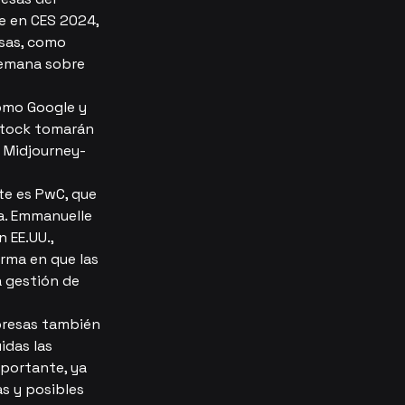
e en CES 2024, 
sas, como 
semana sobre 
omo Google y 
stock tomarán 
y Midjourney- 
te es PwC, que 
a. Emmanuelle 
 EE.UU., 
rma en que las 
a gestión de 
presas también 
idas las 
mportante, ya 
s y posibles 