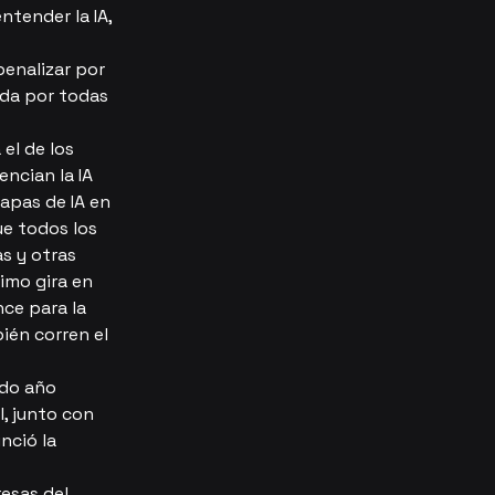
tender la IA, 
penalizar por 
ada por todas 
el de los 
ncian la IA 
apas de IA en 
ue todos los 
s y otras 
imo gira en 
ce para la 
ién corren el 
do año 
, junto con 
nció la 
esas del 