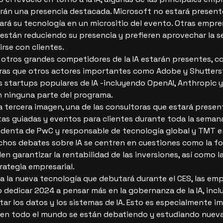
rán una presencia destacada. Microsoft no estará present
ará su tecnología en un micrositio del evento. Otras empre
están reduciendo su presencia y prefieren aprovechar la 
rse con clientes.
 otros grandes competidores de la IA estarán presentes, c
ras que otros actores importantes como Adobe y Shutter
as startups populares de IA -incluyendo OpenAI, Anthropic 
 ninguna parte del programa.
a tercera imagen, una de las consultoras que estará presen
itas guiadas y eventos para clientes durante toda la seman
sidenta de PwC y responsable de tecnología global y TMT en
hos debates sobre IA se centren en cuestiones como la fo
 garantizar la rentabilidad de las inversiones, así como l
trategia empresarial.
da la nueva tecnología que debutará durante el CES, las em
 dedicar 2024 a pensar más en la gobernanza de la IA, inclu
ar los datos y los sistemas de IA. Esto es especialmente i
y en todo el mundo se están debatiendo y estudiando nueva