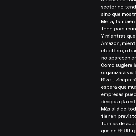
sector no tend
sino que mostr
Meta, también 
todo para reuni
Y mientras que
Amazon, mient
el soltero, otr
no aparecen en
Como sugiere l
organizará vis
Rivet, vicepre
espera que muc
empresas pueden
riesgos y la es
Más allá de to
tienen previsto
formas de audit
que en EE.UU. 