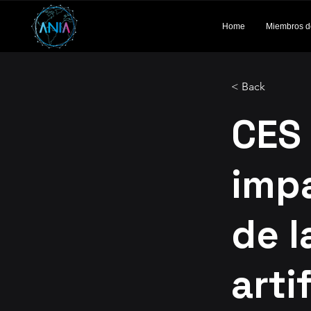
Home
Miembros d
< Back
CES 
imp
de l
arti