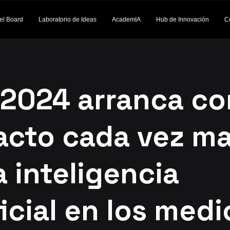
el Board
Laboratorio de Ideas
AcademIA
Hub de Innovación
C
2024 arranca co
acto cada vez m
a inteligencia
ficial en los medi