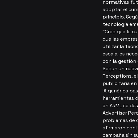
normativas fut
adoptar el cum
principio. Segú
tecnología em
“Creo que la c
que las empres
utilizar la tec
escala, es nec
con la gestión 
Según un nuevo
Perceptions, e
publicitaria en
IA genérica ba
herramientas d
en AI/ML se de
Advertiser Per
problemas de c
afirmaron conf
campaña sin su