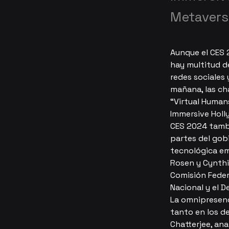
Metavers
Aunque el CES 
hay multitud de
redes sociales 
mañana, las ch
“Virtual Human
Immersive Holl
CES 2024 tambi
partes del gob
tecnológica em
Rosen y Cynthi
Comisión Feder
Nacional y el 
La omnipresenc
tanto en los d
Chatterjee, ana