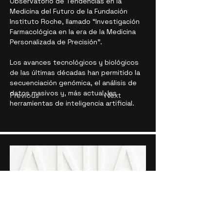
Observatorio de Tendencias en la 
Medicina del Futuro de la Fundación 
Instituto Roche, llamado “Investigación 
Farmacológica en la era de la Medicina 
Personalizada de Precisión”.
Los avances tecnológicos y biológicos 
de las últimas décadas han permitido la 
secuenciación genómica, el análisis de 
datos masivos y, más actual, las 
Previous
Next
herramientas de inteligencia artificial.