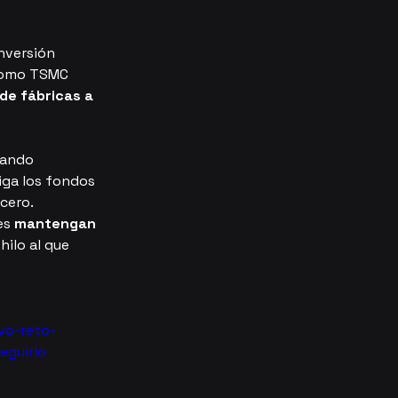
nversión 
como TSMC 
de fábricas a 
tando 
iga los fondos 
cero. 
s 
mantengan 
hilo al que 
vo-reto-
eguirlo