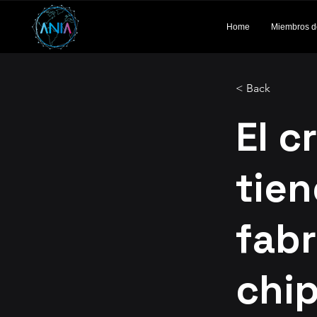
Home
Miembros d
< Back
El c
tien
fabr
chi