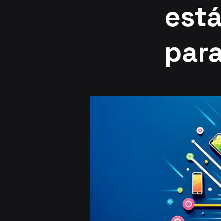
est
para