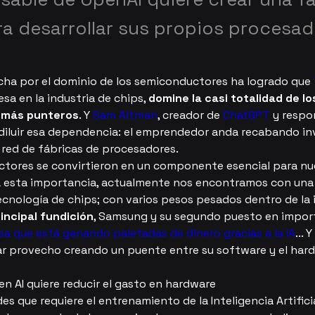
ra desarrollar sus propios procesa
ucha por el dominio de los semiconductores ha logrado que 
sa en la industria de chips, 
domine la casi totalidad de lo
 más punteros
. Y 
Sam Altman
, creador de 
ChatGPT
 y respo
 diluir esa dependencia: el emprendedor anda recabando in
a red de fábricas de procesadores.
tores se convirtieron en un componente esencial para nue
 a esta importancia, actualmente nos encontramos con una b
ecnología de chips; con varios pesos pesados dentro de la i
ncipal fundición
, Samsung y su segundo puesto en import
a que está ganando paletadas de dinero gracias a la IA
...
ar provecho creando un puente entre su software y el har
en AI quiere reducir el gasto en hardware
des que requiere el entrenamiento de la Inteligencia Artificia