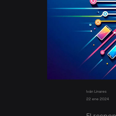
Iván Linares
22 ene 2024
El respo