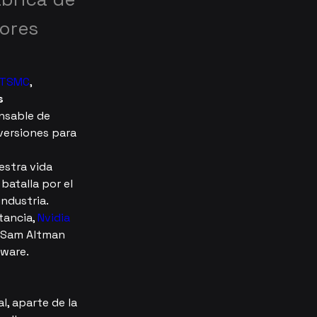
dores
TSMC
, 
s 
nsable de 
versiones para 
stra vida 
atalla por el 
ndustria. 
ancia, 
Nvidia 
 Y Sam Altman 
dware.
l, aparte de la 