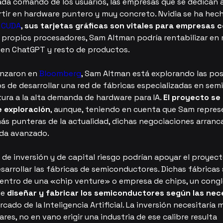
ada comando de los usuarios, las empresas que se dedican a 
rtir en hardware puntero y muy concreto. Nvidia se ha hec
a CUDA
, 
sus tarjetas gráficas son vitales para empresas 
s propios procesadores, Sam Altman podría rentabilizar en
s en ChatGPT y resto de productos.
nzaron en 
Bloomberg
, Sam Altman está explorando las pos
os de desarrollar una red de fábricas especializadas en se
ura a la alta demanda de hardware para IA. 
El proyecto se
e exploración
, aunque, teniendo en cuenta que Sam repres
ás punteras de la actualidad, dichas negociaciones arranc
ida avanzado.
 de inversión y de capital riesgo podrían apoyar el proyec
arrollar las fábricas de semiconductores. Dichas fábricas 
entro de una «chip venture» o empresa de chips, un cong
e 
diseñar y fabricar los semiconductores según las ne
ado de la Inteligencia Artificial. La inversión necesitaría m
ares, no en vano erigir una industria de ese calibre resulta 