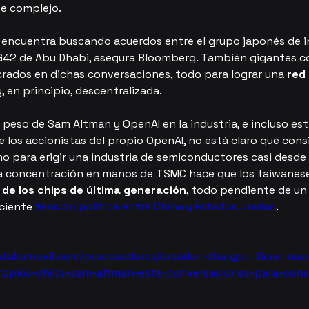
e complejo.
encuentra buscando acuerdos entre el grupo japonés de i
 G42 de Abu Dhabi, asegura Bloomberg. También gigantes 
crados en dichas conversaciones, todo para lograr una 
red 
y, en principio, descentralizada.
 peso de Sam Altman y OpenAI en la industria, e incluso es
 los accionistas del propio OpenAI, no está claro que cons
o para erigir una industria de semiconductores casi desde 
a concentración en manos de TSMC hace que los taiwanese
l de los chips de última generación
, todo pendiente de un 
ciente 
tensión política entre China y Estados Unidos
.
atakamovil.com/procesadores/creador-chatgpt-tiene-nue
propios-chips-sam-altman-esta-conversaciones-para-cons