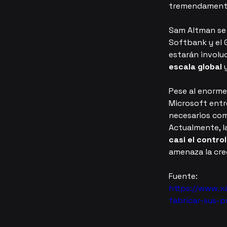
tremendament
Sam Altman se 
Softbank y el
estarán involu
escala global
 
Pese al enorme
Microsoft entre
necesarios com
Actualmente, l
casi el contro
amenaza la cre
Fuente:
https://www.x
fabricar-sus-