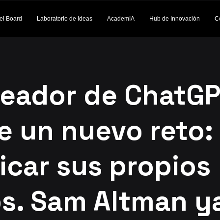
el Board
Laboratorio de Ideas
AcademIA
Hub de Innovación
C
reador de ChatG
e un nuevo reto:
icar sus propios
ps. Sam Altman y