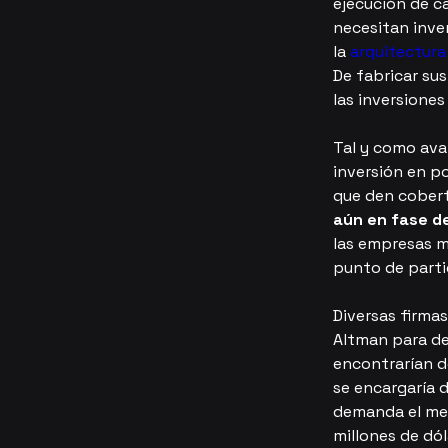
ejecución de c
necesitan inve
la 
arquitectur
De fabricar su
las inversione
Tal y como ava
inversión en p
que den cobert
aún en fase d
las empresas m
punto de part
Diversas firmas
Altman para des
encontrarían d
se encargaría d
demanda el merc
millones de dól