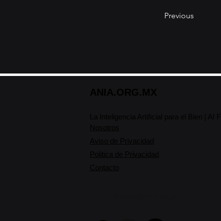
Previous
ANIA.ORG.MX
La Inteligencia Artif
ic
ial p
ara el Bien | 
Nosotros
Aviso de Privacidad
Politica de Privacidad
Contacto
contacto@ania.org.mx