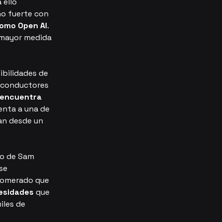
ello 
ho fuerte con 
como Open AI
. 
 mayor medida 
ibilidades de 
miconductores 
 encuentra 
enta a una de 
an desde un 
to de Sam 
se 
lomerado que 
cesidades
 que 
iles de 