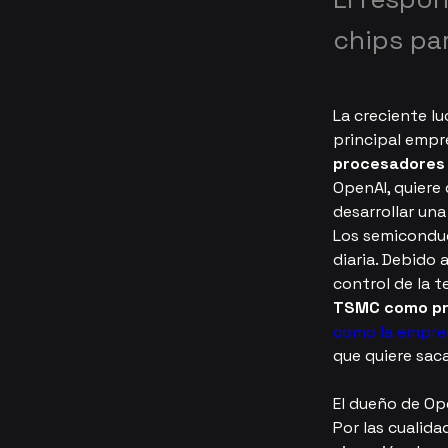
chips pa
La creciente l
principal empre
procesadores
OpenAI, quiere
desarrollar un
Los semiconduc
diaria. Debido
control de la t
TSMC como pri
como la empres
que quiere sac
El dueño de Op
Por las cualida