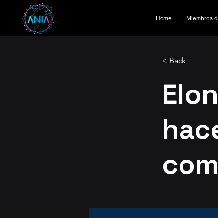
Home
Miembros d
< Back
Elo
hace
como