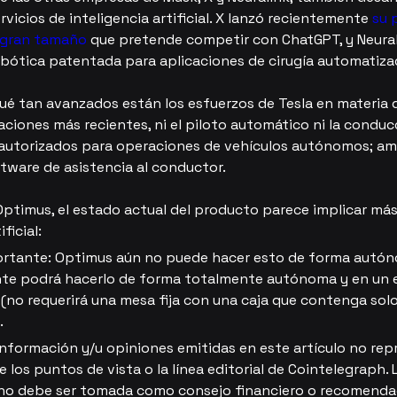
vicios de inteligencia artificial. X lanzó recientemente 
su 
 gran tamaño
 que pretende competir con ChatGPT, y Neural
obótica patentada para aplicaciones de cirugía automatiza
ué tan avanzados están los esfuerzos de Tesla en materia de
zaciones más recientes, ni el piloto automático ni la cond
 autorizados para operaciones de vehículos autónomos; am
tware de asistencia al conductor.
Optimus, el estado actual del producto parece implicar más
ficial:
rtante: Optimus aún no puede hacer esto de forma autón
te podrá hacerlo de forma totalmente autónoma y en un 
 (no requerirá una mesa fija con una caja que contenga sol
.
 información y/u opiniones emitidas en este artículo no rep
los puntos de vista o la línea editorial de Cointelegraph. 
no debe ser tomada como consejo financiero o recomenda