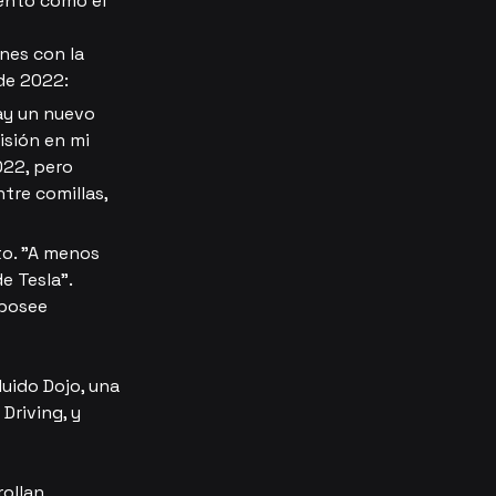
ento como el 
nes con la 
 de 2022:
hay un nuevo 
sión en mi 
022, pero 
tre comillas,
o. "A menos 
e Tesla".
posee 
uido Dojo, una 
Driving, y 
ollan 