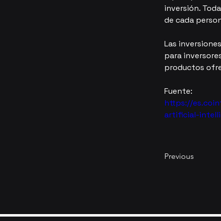
inversión. Tod
de cada person
Las inversione
para inversores
productos ofre
Fuente:
https://es.co
artificial-int
Previous