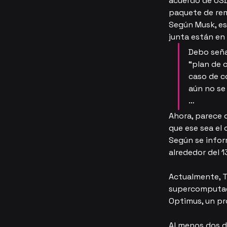
acuerdo de USD
paquete de rem
Según Musk, est
junta están en 
Debo señal
“plan de 
caso de c
aún no se
…
Ahora, parece 
que ese sea el 
Según se infor
alrededor del 
Actualmente, Te
supercomputador
Optimus, un pr
Al menos dos d