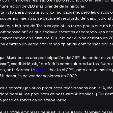
 56 mil millones realizado en 2018 reconocido en ese mom
uneración de CEO más grande de la historia.
á listo para discutir su próximo paquete, pero las discusio
suspenso mientras se decide el resultado del caso judicial
ar que la junta de Tesla es genial. La razón por la que no 
compensación” es que todavía estamos esperando una deci
ompensación en Delaware. El juicio por ello se celebró en 2
 ha emitido un veredicto.Pongo “plan de compensación” en
que Musk busca una participación del 25% del poder de vot
caso", escribió Musk, "preferiría construir productos fuera d
ma, anteriormente 
poseía
 hasta el 22%, pero actualmente 
13% después de vender acciones en 2022.
sla construye varios productos relacionados con la IA, incl
a para IA, los paquetes de software Autopilot y Full Self 
oyecto de robótica en etapa inicial.
e las otras empresas de Musk, X y Neuralink, también desarr