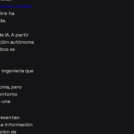
propio modelo 
ink ha 
da.
 IA. A partir 
ucción autónoma 
bos se 
 ingeniería que 
oma, pero 
entorno 
o una 
resentan 
La información 
ción de 