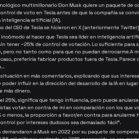
nológico multimillonario Elon Musk quiere un paquete de 
ontrol de voto en Tesla antes de que la compañía se convie
 inteligencia artificial (IA).
s del CEO de Tesla se hicieron en X (anteriormente Twitter)
incómodo al hacer que Tesla sea líder en inteligencia artific
sin tener ~25% de control de votación. Lo suficiente para s
e, pero no tanto como para que no puedan derrocarme.A m
 caso, preferiría fabricar productos fuera de Tesla. Parece 
..
 situación en más comentarios, explicando que sus interese
poder influir en la dirección del desarrollo de la IA en lugar
e más dinero.
el 25%, significa que tengo influencia, pero puede anularse 
istas votan en contra de mí en comparación con los que vo
% o menos, la proporción a favor/en contra para anularme 
ontrol por intereses dudosos sea demasiado fácil".
as demandaron a Musk en 2022 por su paquete de compensa