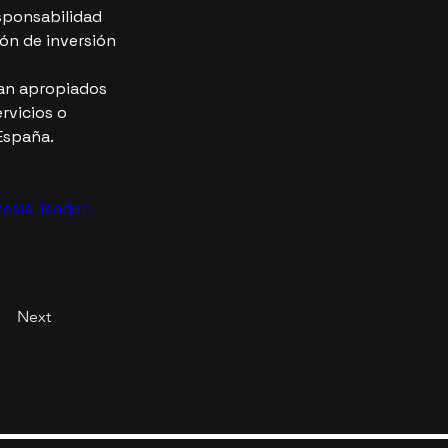
sponsabilidad 
ón de inversión
ean apropiados 
rvicios o 
 España.
esla-leader-
Next