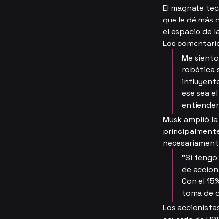
El magnate tec
que le dé más c
el espacio de la
Los comentario
Me siento 
robótica 
influyent
ese sea el
entienden.
Musk amplió la
principalmente 
necesariament
"Si tengo 
de accion
Con el 15
toma de c
Los accionist