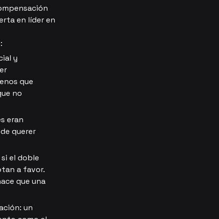
compensación 
rta en líder en 
:
ial y 
er 
enos que 
que no 
s eran 
 de querer 
si el doble 
tan a favor. 
hace que una 
ción: un 