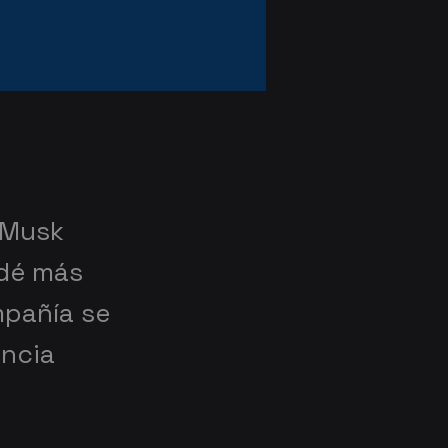
 Musk
 dé más
mpañía se
encia