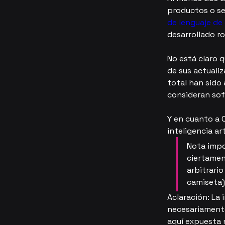
productos o ser
de lenguaje de
desarrollado r
No está claro q
de sus actuali
total han sido
consideran sof
Y en cuanto a 
inteligencia arti
Nota impo
ciertamen
arbitrario
camiseta)
Aclaración: La
necesariamente 
aquí expuesta 