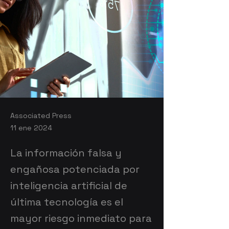
Associated Press
11 ene 2024
La información falsa y
engañosa potenciada por
inteligencia artificial de
última tecnología es el
mayor riesgo inmediato para