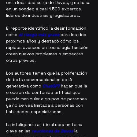
en la localidad suiza de Davos, y se basa 
en un sondeo a casi 1.500 expertos, 
líderes de industrias y legisladores.
El reporte identificó la desinformación 
como
 el riesgo más grave
 para los dos 
próximos años y destacó cómo los 
rápidos avances en tecnología también 
crean nuevos problemas o empeoran 
otros previos.
Los autores temen que la proliferación 
de bots conversacionales de IA 
generativa como 
ChatGPT
hagan que la 
creación de contenido artificial que 
pueda manipular a grupos de personas 
ya no se vea limitada a personas con 
habilidades especializadas.
La inteligencia artificial será un tema 
clave en las 
reuniones de Davos 
la 