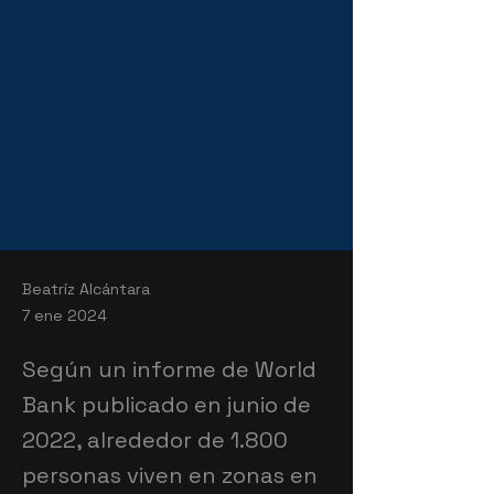
Beatríz Alcántara
7 ene 2024
Según un informe de World
Bank publicado en junio de
2022, alrededor de 1.800
personas viven en zonas en