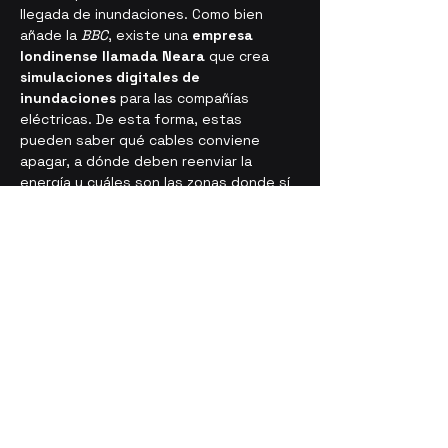
llegada de inundaciones. Como bien 
añade la 
BBC
, existe una 
empresa 
londinense llamada Neara
 que crea 
simulaciones digitales de 
inundaciones
 para las compañías 
eléctricas. De esta forma, estas 
pueden saber qué cables conviene 
apagar, a dónde deben reenviar la 
energía y cuáles son las zonas donde sí 
se puede reestablecer la electricidad.
Además, cabe recordar que hace años 
que 
Google ofrece servicios similares 
de forma gratuita
. Corría 2018 cuando 
conocíamos 
cómo Google utilizaba la 
Inteligencia Artificial para detectar 
inundaciones
. Además, 
Google Maps 
alerta sobre desastres naturales en 
tiempo real
 desde 2019.
Fuente: