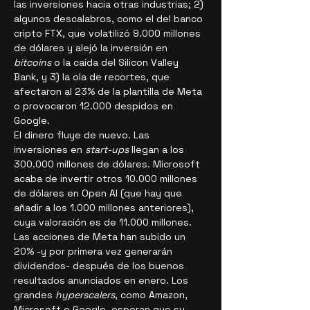
las inversiones hacia otras industrias; 2) 
algunos descalabros, como el del banco 
cripto FTX, que volatilizó 9.000 millones 
de dólares y alejó la inversión en 
bitcoins
o la caída del Silicon Valley 
Bank, y 3) la ola de recortes, que 
afectaron al 23% de la plantilla de Meta 
o provocaron 12.000 despidos en 
Google.
El dinero fluye de nuevo. Las 
inversiones en 
start-ups
 llegan a los 
300.000 millones de dólares. Microsoft 
acaba de invertir otros 10.000 millones 
de dólares en Open AI (que hay que 
añadir a los 1.000 millones anteriores), 
cuya valoración es de 11.000 millones. 
Las acciones de Meta han subido un 
20% -y por primera vez generarán 
dividendos- después de los buenos 
resultados anunciados en enero. Los 
grandes 
hyperscalers
, como Amazon, 
Microsoft o Google, esperan que su 