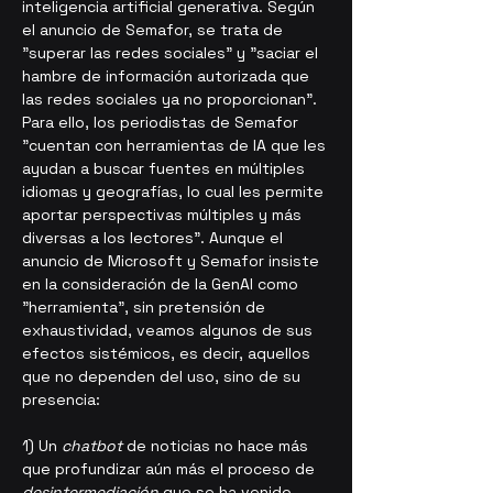
inteligencia artificial generativa. Según 
el anuncio de Semafor, se trata de 
"superar las redes sociales" y "saciar el 
hambre de información autorizada que 
las redes sociales ya no proporcionan". 
Para ello, los periodistas de Semafor 
"cuentan con herramientas de IA que les 
ayudan a buscar fuentes en múltiples 
idiomas y geografías, lo cual les permite 
aportar perspectivas múltiples y más 
diversas a los lectores". Aunque el 
anuncio de Microsoft y Semafor insiste 
en la consideración de la GenAI como 
"herramienta", sin pretensión de 
exhaustividad, veamos algunos de sus 
efectos sistémicos, es decir, aquellos 
que no dependen del uso, sino de su 
presencia:
1) Un 
chatbot
 de noticias no hace más 
que profundizar aún más el proceso de 
desintermediación
 que se ha venido 