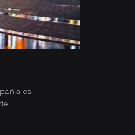
pañía es
 de