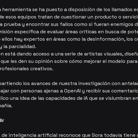
 herramienta se ha puesto a disposición de los llamados eq
e esos equipos tratan de cuestionar un producto o servicio,
 a prueba y encontrar sus fallos como si fueran enemigos d
misión específica de evaluar áreas críticas en busca de pot
re ellos hay expertos en áreas como la desinformación, los 
y la parcialidad.
n está dando acceso a una serie de artistas visuales, diseñ
 que les den su opinión sobre cómo mejorar el modelo para 
profesionales creativos.
rtiendo los avances de nuestra investigación con antelac
ajar con personas ajenas a OpenAI y recibir sus comentario
lico una idea de las capacidades de IA que se vislumbran en 
pañía.
ir
 de inteligencia artificial reconoce que Sora todavía tiene 