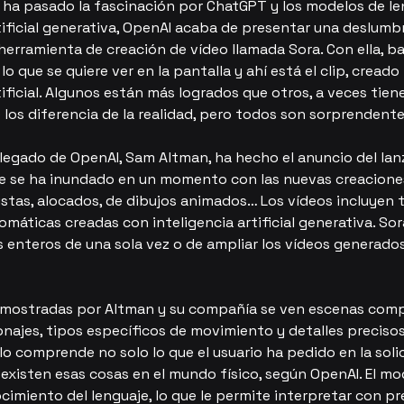
ha pasado la fascinación por ChatGPT y los modelos de le
tificial generativa, OpenAI acaba de presentar una deslumb
herramienta de creación de vídeo llamada Sora. Con ella, ba
lo que se quiere ver en la pantalla y ahí está el clip, creado
tificial. Algunos están más logrados que otros, a veces tiene
 los diferencia de la realidad, pero todos son sorprendente
elegado de OpenAI, Sam Altman, ha hecho el anuncio del lan
que se ha inundado en un momento con las nuevas creaciones
ristas, alocados, de dibujos animados… Los vídeos incluyen 
máticas creadas con inteligencia artificial generativa. Sor
s enteros de una sola vez o de ampliar los vídeos generados
 mostradas por Altman y su compañía se ven escenas comp
najes, tipos específicos de movimiento y detalles precisos 
o comprende no solo lo que el usuario ha pedido en la solic
xisten esas cosas en el mundo físico, según OpenAI. El mod
miento del lenguaje, lo que le permite interpretar con pre