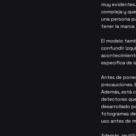
muy evidentes. 
compleja y que
una persona pu
tener la marca
El modelo tamb
confundir izqu
acontecimiento
específica de l
Antes de poner
precauciones. E
Además, está c
detectores que
desarrollado po
fotogramas de 
uso antes de mo
Además, reutil