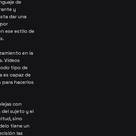
nguaje de 
rante y 
sta dar una 
 por 
n ese estilo de 
s.
zamiento en la 
. Vídeos 
todo tipo de 
a es capaz de 
 para hacerlos 
lejas con 
del sujeto y el 
itud, sino 
elo tiene un 
cisión las 