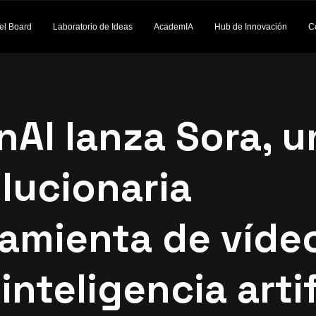
el Board
Laboratorio de Ideas
AcademIA
Hub de Innovación
C
AI lanza Sora, u
lucionaria
ramienta de víde
inteligencia artif