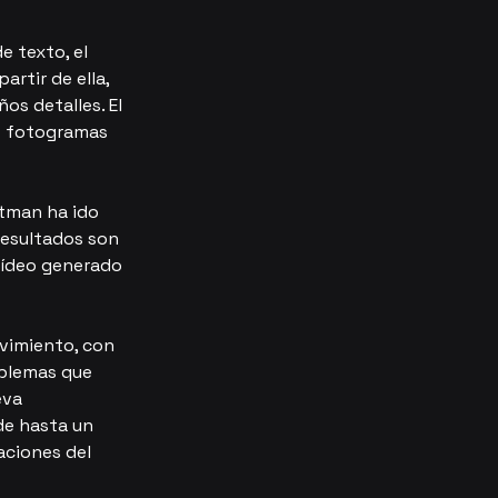
 texto, el 
rtir de ella, 
s detalles. El 
s fotogramas 
ltman ha ido 
resultados son 
vídeo generado 
vimiento, con 
oblemas que 
eva 
de hasta un 
aciones del 