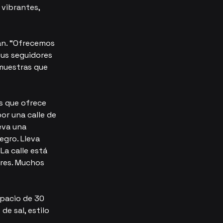
vibrantes, 
an. “Ofrecemos 
sus seguidores 
muestras que 
s que ofrece 
or una calle de 
eva una 
egro. Lleva 
La calle está 
ores. Muchos 
spacio de 30 
de sal, estilo 