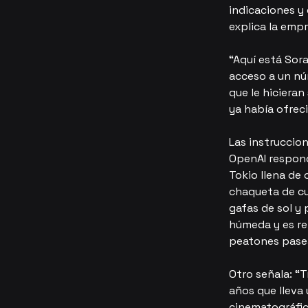
indicaciones y
explica la empr
“Aquí está Sor
acceso a un nú
que le hiciera
ya había ofrec
Las instruccio
OpenAI respond
Tokio llena de 
chaqueta de cue
gafas de sol y 
húmeda y es ref
peatones pasea
Otro señala: “T
años que lleva 
cinematográfic