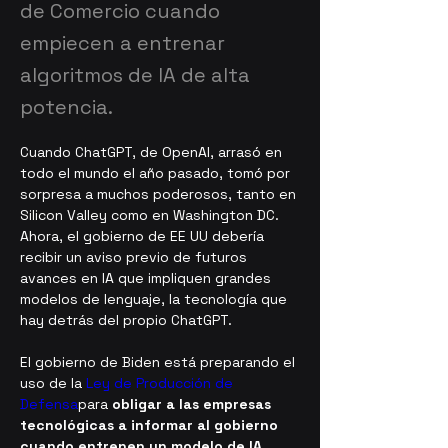
de Comercio cuando
empiecen a entrenar
algoritmos de IA de alta
potencia.
Cuando ChatGPT, de OpenAI, arrasó en 
todo el mundo el año pasado, tomó por 
sorpresa a muchos poderosos, tanto en 
Silicon Valley como en Washington DC. 
Ahora, el gobierno de EE UU debería 
recibir un aviso previo de futuros 
avances en IA que impliquen grandes 
modelos de lenguaje, la tecnología que 
hay detrás del propio ChatGPT.
El gobierno de Biden está preparando el 
uso de la 
Ley de Producción de 
Defensa
para 
obligar a las empresas 
tecnológicas a informar al gobierno 
cuando entrenen un modelo de IA