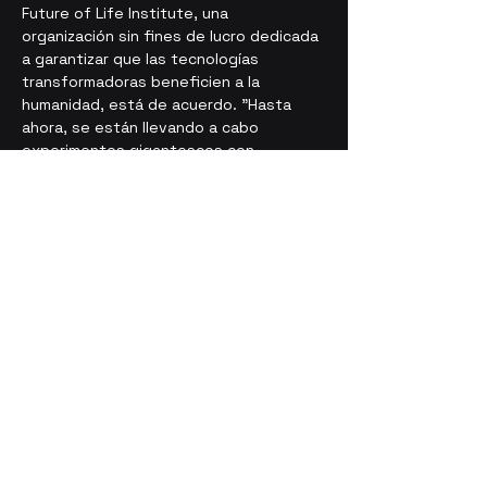
Future of Life Institute, una 
organización sin fines de lucro dedicada 
a garantizar que las tecnologías 
transformadoras beneficien a la 
humanidad, está de acuerdo. "Hasta 
ahora, se están llevando a cabo 
experimentos gigantescos con 
supervisión o regulación externa 
prácticamente nula", señala, y añade: 
"Informar sobre esos entrenamientos 
de IA y las medidas de seguridad 
relacionadas es un paso importante. 
Pero hace falta mucho más. Hay un 
fuerte acuerdo bipartidista sobre la 
necesidad de regular la IA, y esperemos 
que el Congreso pueda actuar pronto al 
respecto."
Raimondo apuntó en el evento de la 
Institución Hoover que los Institutos 
Nacionales de Estándares y Tecnología 