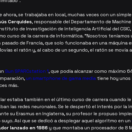
imitado".
ue ahora, se trabajaba en local, muchas veces con un simpl
sús Cerquides
, responsable del Departamento de Machine 
nstituto de Investigación de Inteligencia Artificial del CSIC,
imo curso de la carrera de Informática. "Nosotros teníamos
 pasado de Francia, que solo funcionaba en una máquina es
Movías el ratón y, al cabo de un segundo, el ratón se movía a
un 
Sun SPARCstation 1
, que podía alcanzar como máximo 6
mparación, 
un smartphone de gama media
 tiene hoy unos
eces más.
lar estaba también en el último curso de carrera cuando le
n las redes neuronales. Se le despertó el interés por la in
urante su Erasmus en Inglaterra, su profesor le propuso impl
 suyo. Así que se dedicó a desplegar aquel algoritmo en un 
dor lanzado en 1986
 y que montaba un procesador de 8 MH