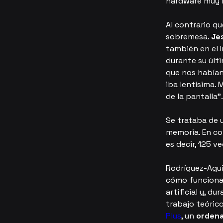
hardware muy l
Al contrario q
sobremesa. 
Je
también en el I
durante su últ
que nos habían
iba lentísima. 
de la pantalla".
Se trataba de 
memoria. En co
es decir, 125 v
Rodríguez-Agui
cómo funcionaba
artificial y, d
trabajo teórico
Plus
, un 
ordena