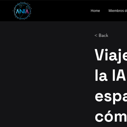
Home
Miembros d
< Back
Viaj
la I
esp
cóm