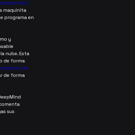
compone de 2 
a maquinita 
 se programa en 
tmo y 
nsable 
la nube. Esta 
o de forma 
 cómputo de 
r de forma 
 DeepMind 
 comenta 
as sus 