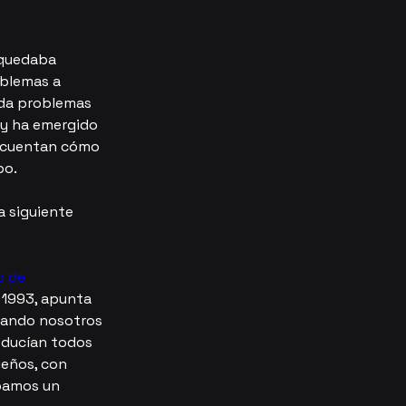
 quedaba 
oblemas a 
rda problemas 
y ha emergido 
s cuentan cómo 
po.
a siguiente 
o de 
 1993, apunta 
uando nosotros 
oducían todos 
eños, con 
bamos un 