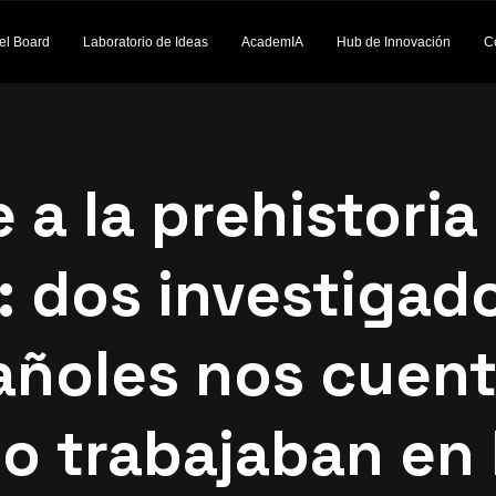
el Board
Laboratorio de Ideas
AcademIA
Hub de Innovación
C
e a la prehistoria
A: dos investigad
añoles nos cuen
o trabajaban en 