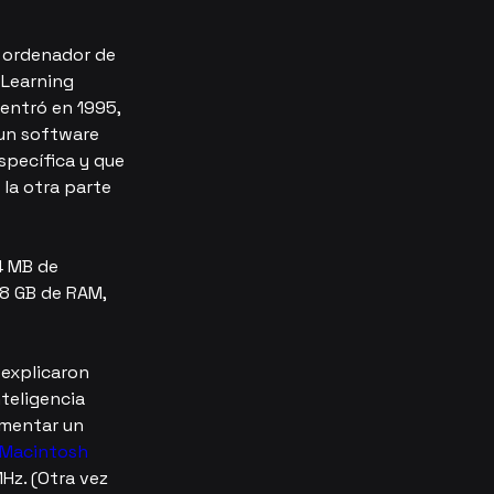
e ordenador de 
Learning 
 entró en 1995, 
 un software 
pecífica y que 
 la otra parte 
4 MB de 
 8 GB de RAM, 
 explicaron 
teligencia 
ementar un 
Macintosh 
z. (Otra vez 