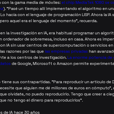
 con la gama media de móviles: 
el chip MediaTek 1080 se 
hz
). "Pasé un tiempo allí implementando el algoritmo en un
. Lo hacía con el lenguaje de programación LISP. Ahora la IA
pero aquel era el lenguaje del momento", recuerda.
 en la investigación en IA, era habitual programar un algori
un ordenador de sobremesa, incluso en casa. Ahora es impe
on IA sin usar centros de supercomputación o servicios en 
las razones por las que 
las empresas privadas
 han avanzad
te a los centros de investigación. 
La enorme potencia de
 datos
 de Google, Microsoft o Amazon permite experimenta
 tiene sus contrapartidas. "Para reproducir un artículo de
cesite que alguien me dé millones de euros en cómputo",
 que olvídate, no puedo reproducirlo. Tengo que creer a cieg
que no tengo el dinero para reproducirlos".
es de IA hace 30 años