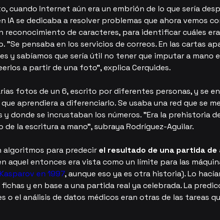
, cuando Internet aún era un embrión de lo que sería despu
en IA se dedicaba a resolver problemas que ahora vemos c
n reconocimiento de caracteres, para identificar cuáles er
. "Se pensaba en los servicios de correos. En las cartas apa
es y sabíamos que sería útil no tener que imputar a mano 
eerlos a partir de una foto", explica Cerquides.
ias fotos de un 6, escrito por diferentes personas, y se en
 que aprendiera a diferenciarlo. Se usaba una red que se m
 y donde se incrustaban los números. "Era la prehistoria de
 de la escritura a mano", subraya Rodríguez-Aguilar.
 algoritmos para predecir 
el resultado de una partida de
en aquel entonces era vista como un límite para las máquin
 Kasparov en 1997
, aunque eso ya es otra historia). Lo hacían
 fichas y en base a una partida real ya celebrada. La predic
 o el análisis de datos médicos eran otras de las tareas qu