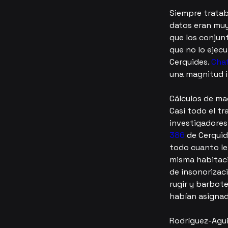
Siempre tratab
datos eran muy
que los conjun
que no lo ejec
Cerquides. 
Cha
una magnitud i
Cálculos de m
Casi todo el tr
investigadores 
386
 de Cerquid
todo cuanto le 
misma habitaci
de insonorizac
rugir y barbote
habían asignad
Rodríguez-Agui