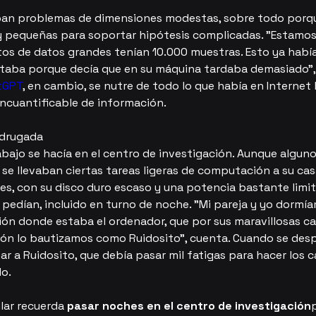
an problemas de dimensiones modestas, sobre todo porqu
 pequeñas para soportar hipótesis complicadas. "Estamos
tos de datos grandes tenían 10.000 muestras. Esto ya hab
utaba porque decía que en su máquina tardaba demasiado", 
tGPT
, en cambio, se nutre de todo lo que había en Internet 
ncuantificable de información.
adrugada
abajo se hacía en el centro de investigación. Aunque alguno
se llevaban ciertas tareas ligeras de computación a su casa
es, con su disco duro escaso y una potencia bastante limit
pedían, incluido en turno de noche. "Mi pareja y yo dormía
ón donde estaba el ordenador, que por sus maravillosas car
ión lo bautizamos como Ruidosito", cuenta. Cuando se des
ar a Ruidosito, que debía pasar mil fatigas para hacer los cá
o.
lar recuerda 
pasar noches en el centro de investigación