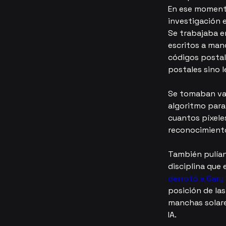
En ese momento
investigación 
Se trabajaba e
escritos a mano
códigos postal
postales sino l
Se tomaban var
algoritmo para
cuantos píxeles
reconocimiento
También pulían
disciplina que 
derrotó a Gary
posición de las
manchas solares
IA.