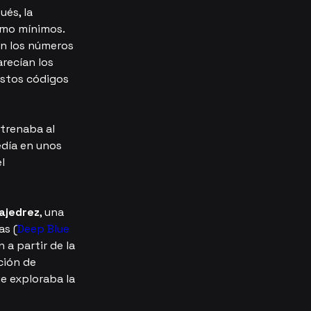
és, la 
omo mínimos. 
an los números 
recían los 
estos códigos 
trenaba al 
edía en unos 
l 
 ajedrez
, una 
as (
Deep Blue 
 a partir de la 
ción de 
e exploraba la 