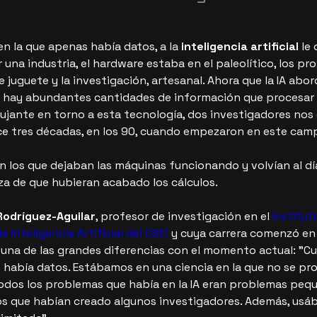
n la que apenas había datos, a la
 inteligencia artificial
 le
una industria, el hardware estaba en el paleolítico, los pr
e juguete y la investigación, artesanal. Ahora que la IA abo
, hay abundantes cantidades de información que procesar 
pujante en torno a esta tecnología, dos investigadores no
e tres décadas, en los 90, cuando empezaron en este cam
n los que dejaban las máquinas funcionando y volvían al dí
za de que hubieran acabado los cálculos.
Rodríguez-Aguilar
, profesor de investigación en el 
Institut
e Inteligencia Artificial del CSIC
 y cuya carrera comenzó en
una de las grandes diferencias con el momento actual: "C
abía datos. Estábamos en una ciencia en la que no se pr
todos los problemas que había en la IA eran problemas pequ
os que habían creado algunos investigadores. Además, usá