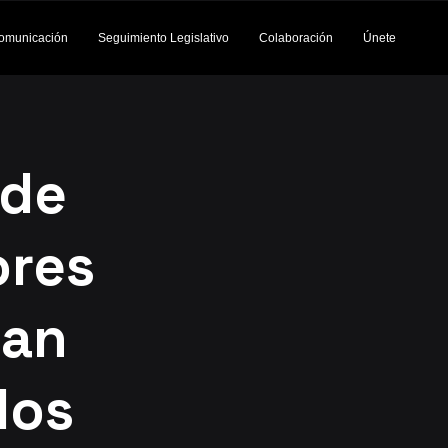
omunicación
Seguimiento Legislativo
Colaboración
Únete
 de
ores
tan
los