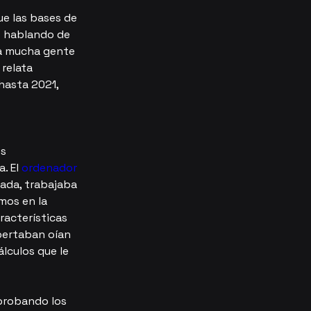
e las bases de 
 hablando de 
ía mucha gente 
relata 
hasta 2021, 
s 
. El 
ordenador 
ada, trabajaba 
mos en la 
acterísticas 
pertaban oían 
lculos que le 
probando los 