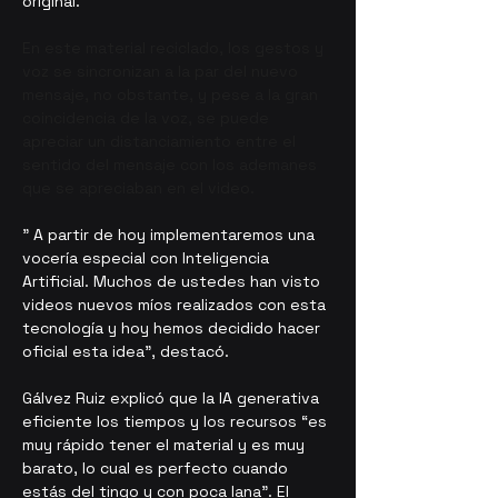
original.
En este material reciclado, los gestos y 
voz se sincronizan a la par del nuevo 
mensaje, no obstante, y pese a la gran 
coincidencia de la voz, se puede 
apreciar un distanciamiento entre el 
sentido del mensaje con los ademanes 
que se apreciaban en el video.
" A partir de hoy implementaremos una 
vocería especial con Inteligencia 
Artificial. Muchos de ustedes han visto 
videos nuevos míos realizados con esta 
tecnología y hoy hemos decidido hacer 
oficial esta idea”, destacó.
Gálvez Ruiz explicó que la IA generativa 
eficiente los tiempos y los recursos “es 
muy rápido tener el material y es muy 
barato, lo cual es perfecto cuando 
estás del tingo y con poca lana”. El 