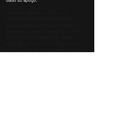
dado su apoyo.
La estrategia comunicativa de 
la 
senadora
 parece enfocarse en 
resaltar su conexión con diversos 
estratos de la sociedad y su evolución 
desde sus inicios humildes hasta 
alcanzar posiciones de liderazgo en la 
política nacional. El mensaje también 
subraya la negativa de acceso 
a 
Palacio Nacional
, contraponiendo 
esta experiencia con la recepción que 
afirma haber tenido por parte de la 
ciudadanía. Este acercamiento tiene 
como fin el fortalecimiento de su 
imagen cercana y comprometida con la 
gente ante sus potenciales votantes.
Fuente:
García, M. (2023, 18 diciembre). Xóchitl 
Gálvez presentó a su vocera con 
inteligencia artificial. 
infobae
. 