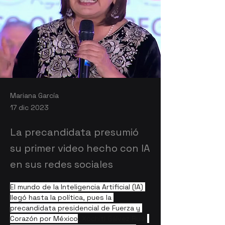
Mariana García
17 dic 2023
La precandidata presumió
su primer video hecho con IA
en sus redes sociales
El mundo de la Inteligencia Artificial (IA) 
llegó hasta la política, pues la 
precandidata presidencial de Fuerza y 
Corazón por México
, Xóchitl Gálvez Ruiz,