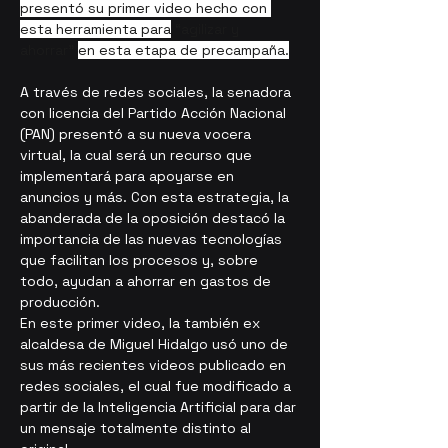
presentó su primer video hecho con 
esta herramienta para
 “agilizar y 
ahorrar” 
en esta etapa de precampaña.
A través de redes sociales, la senadora 
con licencia del Partido Acción Nacional 
(PAN) presentó a su nueva
 vocera 
virtual,
 la cual será un recurso que 
implementará para apoyarse en 
anuncios y más. Con esta estrategia, la 
abanderada de la oposición destacó la 
importancia de las nuevas tecnologías 
que facilitan los procesos y, sobre 
todo, ayudan a ahorrar en gastos de 
producción.
En este primer video, la también ex 
alcaldesa de Miguel Hidalgo usó uno de 
sus más recientes videos publicado en 
redes sociales, el cual fue modificado a 
partir de la Inteligencia Artificial para dar 
un mensaje totalmente distinto al 