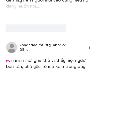
dễ thấy nên người mới vào cũng hiểu họ 
đang muốn nói…
Mostrar más
Me gusta
Reaccionar
kandadaa.mri.ttg+abc123
28 jun
iwin
 mình mới ghé thử vì thấy mọi người 
bàn tán, chủ yếu tò mò xem trang bày 
biện ra sao. Vào cái là thấy họ chia nội 
dung theo từng khối khá rõ, tiêu đề to 
nên lướt nhanh vẫn bắt được ý chính, 
không bị rối mắt. Mình có để ý đoạn giới 
thiệu họ ghi luôn mốc 1 6 2026 kèm số 
lượt tải với lượng thành viên online mỗi 
ngày, kiểu đưa số liệu thẳng trên…
Mostrar más
Me gusta
Reaccionar